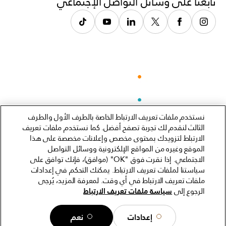
تابعنا على وسائل التواصل الإجتماعي
Tiktok
LinkedIn
Twitter
Facebook
نستخدم ملفات تعريف الارتباط الخاصة بالطرف الأول والطرف
الثالث لنقدم لك تجربة تصفح أفضل. كما نستخدم ملفات تعريف
الارتباط لتزويدك بمحتوى مخصص وإعلانات مخصصة على هذا
الموقع وغيره من المواقع الإلكترونية ووسائل التواصل
الاجتماعي. إذا نقرت فوق "OK" (موافق)، فإنك توافق على
سياستنا لملفات تعريف الارتباط. يمكنك التحكم في إعدادات
ملفات تعريف الارتباط في أي وقت. لمعرفة المزيد، يُرجى
الرجوع إلى
سياسة ملفات تعريف الارتباط
##2026## سي وورلد إنترتينمنت، إنك. جميع حقوق الطبع و النشر محفوظة.
إعدادات
نعم