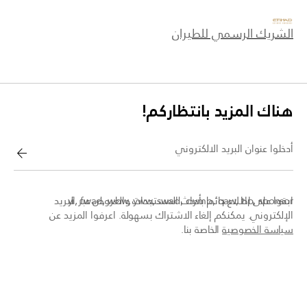
الشريك الرسمي للطيران
هناك المزيد بانتظاركم!
أدخلوا عنوان البريد الالكتروني
سجلو
yi, fwad, wbw, yww, swad, clymb, qaw, tlp, sponsor
ابقوا على اطلاع دائم بأحدث المستجدات والعروض عبر البريد
الإلكتروني. يمكنكم إلغاء الاشتراك بسهولة. اعرفوا المزيد عن
سياسة الخصوصية
الخاصة بنا.